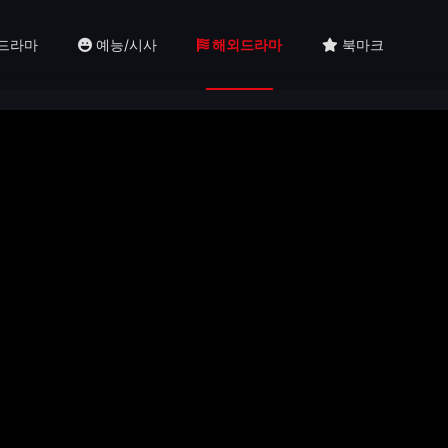
드라마
예능/시사
해외드라마
북마크