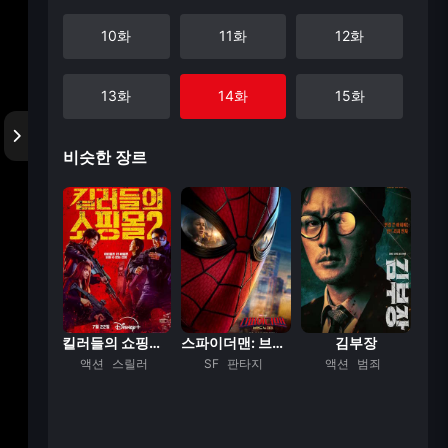
10화
11화
12화
13화
14화
15화
비슷한 장르
16화
17화
18화
19화
20화
21화
22화
하우스 오브 드래곤...
킬러들의 쇼핑몰 시...
스파이더맨: 브랜드...
김부장
모험
액션
스릴러
SF
판타지
액션
범죄