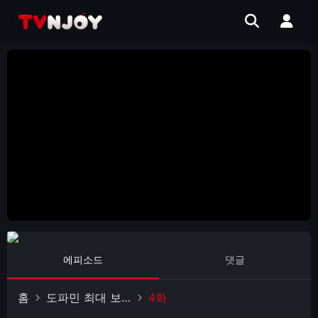
에피소드
댓글
홈
도파민 최대 보장
4화