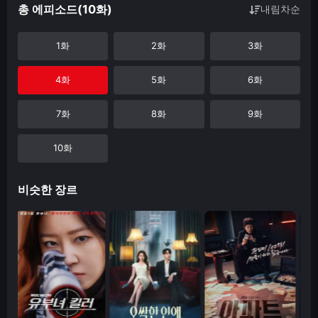
총 에피소드(10화)
내림차순
1화
2화
3화
4화
5화
6화
7화
8화
9화
10화
비슷한 장르