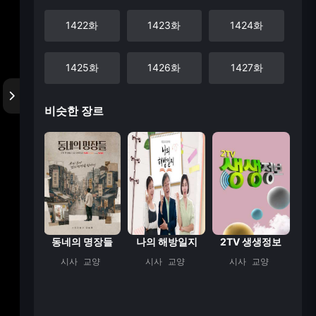
1422화
1423화
1424화
1425화
1426화
1427화
비슷한 장르
1428화
1429화
1430화
1431화
1432화
1433화
1434화
1435화
1436화
1437화
1438화
1439화
한문철의 블랙박스 ...
동네의 명장들
나의 해방일지
2TV 생생정보
교양
시사
교양
시사
교양
시사
교양
1440화
1441화
1442화