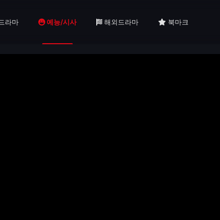
드라마
예능/시사
해외드라마
북마크