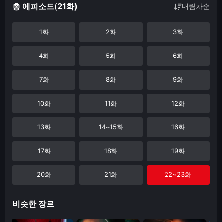
총 에피소드(21화)
내림차순
1화
2화
3화
4화
5화
6화
7화
8화
9화
10화
11화
12화
13화
14~15화
16화
17화
18화
19화
20화
21화
22~23화
비슷한 장르