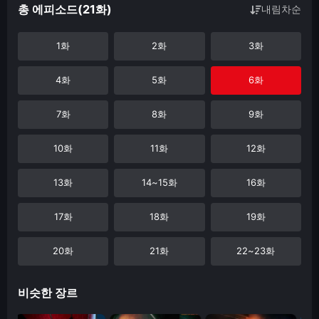
총 에피소드(21화)
내림차순
1화
2화
3화
4화
5화
6화
7화
8화
9화
10화
11화
12화
13화
14~15화
16화
17화
18화
19화
20화
21화
22~23화
비슷한 장르