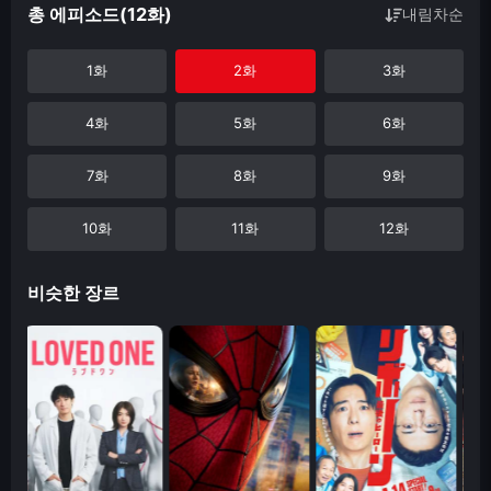
총 에피소드(12화)
내림차순
1화
2화
3화
4화
5화
6화
7화
8화
9화
10화
11화
12화
비슷한 장르