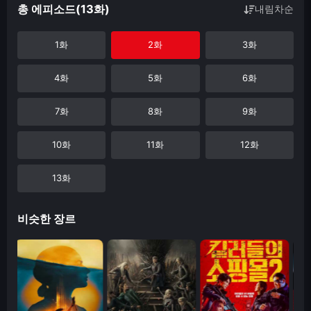
총 에피소드(13화)
내림차순
1화
2화
3화
4화
5화
6화
7화
8화
9화
10화
11화
12화
13화
비슷한 장르