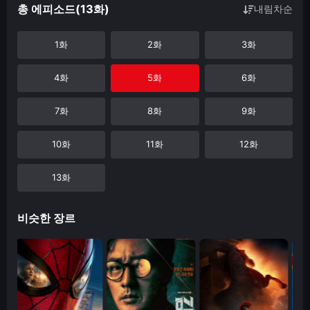
총 에피소드(13화)
내림차순
1화
2화
3화
4화
5화
6화
7화
8화
9화
10화
11화
12화
13화
비슷한 장르