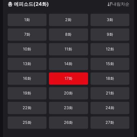
총 에피소드(24화)
내림차순
1화
2화
3화
7화
8화
9화
10화
11화
12화
13화
14화
15화
16화
17화
18화
19화
20화
21화
22화
23화
24화
25화
26화
27화