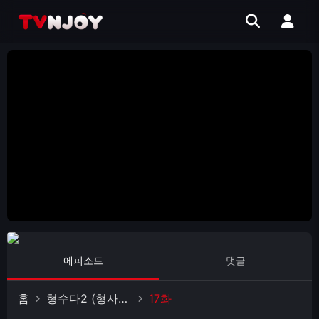
에피소드
댓글
홈
형수다2 (형사들의 수다)
17화