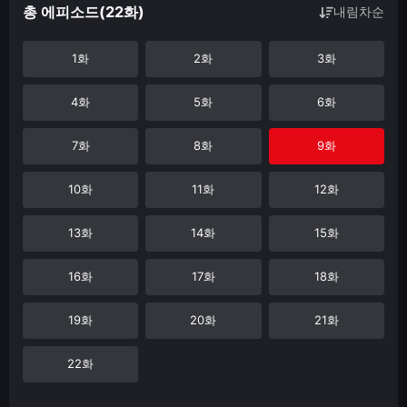
총 에피소드(22화)
내림차순
1화
2화
3화
4화
5화
6화
7화
8화
9화
10화
11화
12화
13화
14화
15화
16화
17화
18화
19화
20화
21화
22화