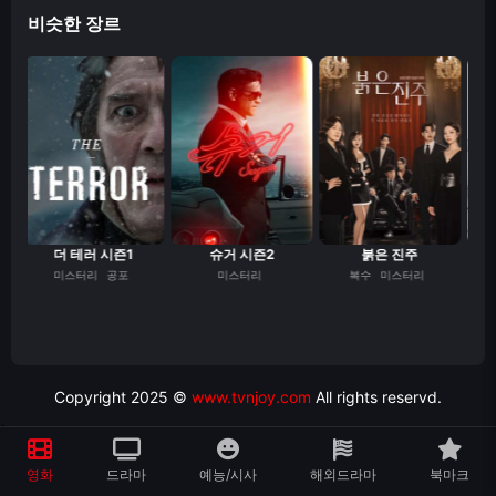
비슷한 장르
더 테러 시즌1
슈거 시즌2
붉은 진주
미스터리
공포
미스터리
복수
미스터리
Copyright 2025 ©
www.tvnjoy.com
All rights reservd.
>
영화
드라마
예능/시사
해외드라마
북마크