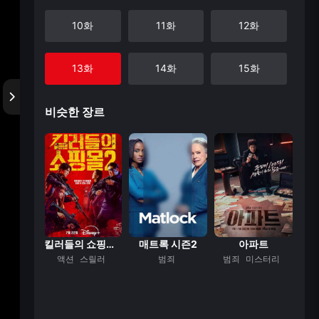
10화
11화
12화
13화
14화
15화
비슷한 장르
16화
17화
18화
 진주
킬러들의 쇼핑몰 시...
매트록 시즌2
아파트
스터리
액션
스릴러
범죄
범죄
미스터리