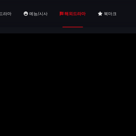
드라마
예능/시사
해외드라마
북마크