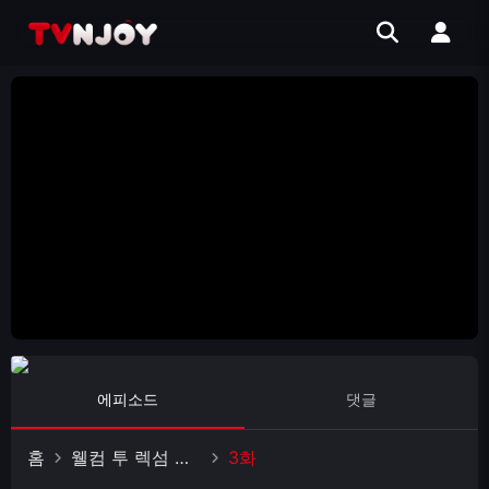
에피소드
댓글
홈
웰컴 투 렉섬 시즌5
3화