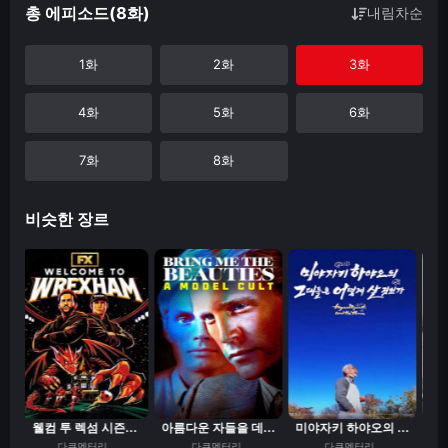
총 에피소드(8화)
내림차순
1화
2화
3화
4화
5화
6화
7화
8화
비슷한 장르
웰컴 투 렉섬 시즌...
아름다운 자들을 데...
미야자키 하야오의 ...
류
다큐멘터리
다큐멘터리
다큐멘터리