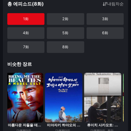
총 에피소드(8화)
내림차순
1화
2화
3화
4화
5화
6화
7화
8화
비슷한 장르
.
아름다운 자들을 데...
미야자키 하야오의 ...
류이치 사카모토: ...
당신
다큐멘터리
다큐멘터리
다큐멘터리
음악