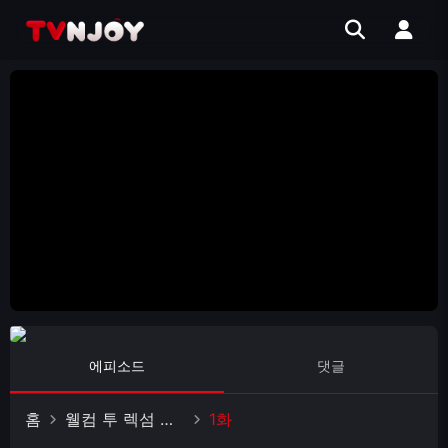
에피소드
댓글
홈
웰컴 투 렉섬 시즌5
1화