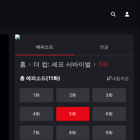
에피소드
댓글
홈
더 컵: 셰프 서바이벌
5화
총 에피소드(11화)
내림차순
1화
2화
3화
4화
5화
6화
7화
8화
9화