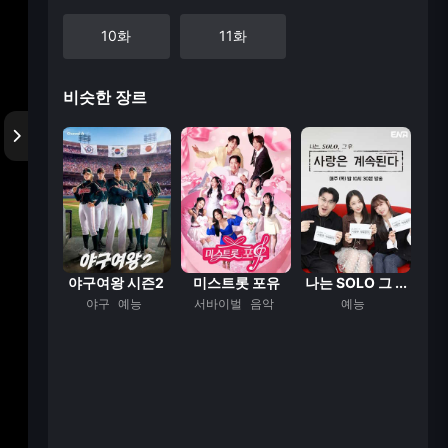
10화
11화
비슷한 장르
려캠프
야구여왕 시즌2
미스트롯 포유
나는 SOLO 그 ...
능
야구
예능
서바이벌
음악
예능