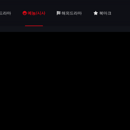
드라마
예능/시사
해외드라마
북마크