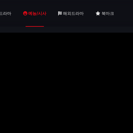
드라마
예능/시사
해외드라마
북마크