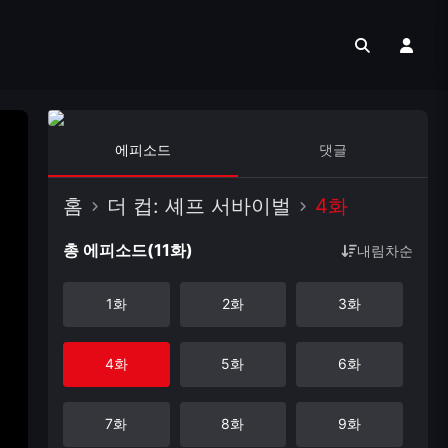
에피소드
댓글
홈
더 컵: 셰프 서바이벌
4화
총 에피소드(11화)
내림차순
1화
2화
3화
4화
5화
6화
7화
8화
9화