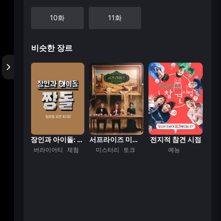
10화
11화
비슷한 장르
마을회관
장인과 아이돌: 짱...
서프라이즈 미스터리...
전지적 참견 시점
속
티
예능
버라이어티
체험
미스터리
토크
예능