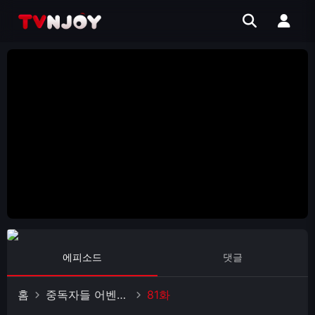
에피소드
댓글
홈
중독자들 어벤져스
81화