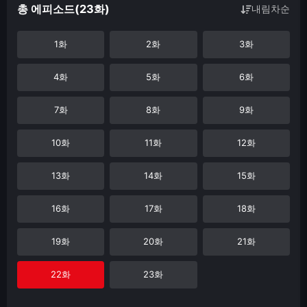
총 에피소드(23화)
내림차순
1화
2화
3화
4화
5화
6화
7화
8화
9화
10화
11화
12화
13화
14화
15화
16화
17화
18화
19화
20화
21화
22화
23화