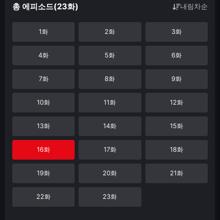
총 에피소드(23화)
내림차순
1화
2화
3화
4화
5화
6화
7화
8화
9화
10화
11화
12화
13화
14화
15화
16화
17화
18화
19화
20화
21화
22화
23화