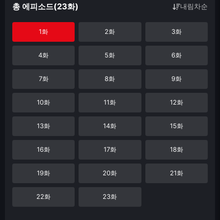
총 에피소드(23화)
내림차순
1화
2화
3화
4화
5화
6화
7화
8화
9화
10화
11화
12화
13화
14화
15화
16화
17화
18화
19화
20화
21화
22화
23화