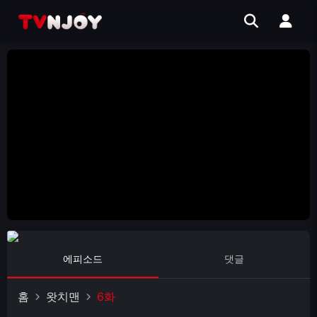
에피소드
댓글
홈
왓치맨
6화