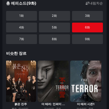
총 에피소드(9화)
내림차순
1화
2화
3화
4화
5화
6화
7화
8화
9화
비슷한 장르
.
붉은 진주
더 테러: 인퍼미 ...
더 테러 시즌1
복수
미스터리
미스터리
공포
미스터리
공포