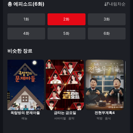
총 에피소드(6화)
내림차순
1화
2화
3화
4화
5화
6화
비슷한 장르
옥탑방의 문제아들
금타는 금요일
전현무계획4
해
예능
서바이벌
음악
먹방
음식