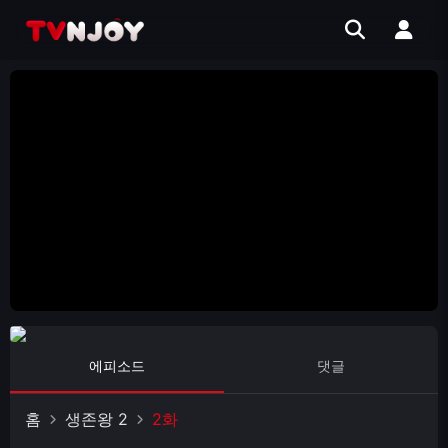
에피소드
댓글
홈
생존왕 2
2화