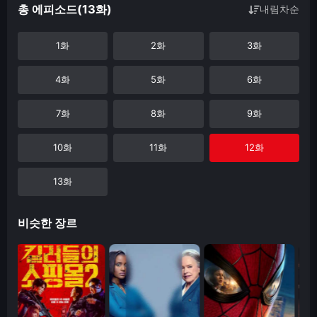
총 에피소드(13화)
내림차순
1화
2화
3화
4화
5화
6화
7화
8화
9화
10화
11화
12화
13화
비슷한 장르