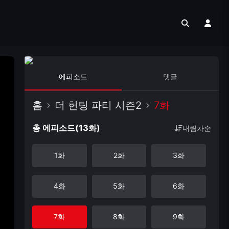
에피소드
댓글
홈
더 헌팅 파티 시즌2
7화
총 에피소드(13화)
내림차순
1화
2화
3화
4화
5화
6화
7화
8화
9화