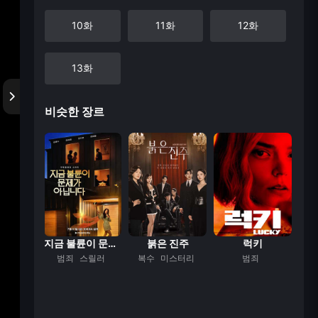
10화
11화
12화
13화
비슷한 장르
 킬러
지금 불륜이 문제가...
붉은 진주
럭키
릴러
범죄
스릴러
복수
미스터리
범죄