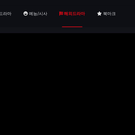
드라마
예능/시사
해외드라마
북마크