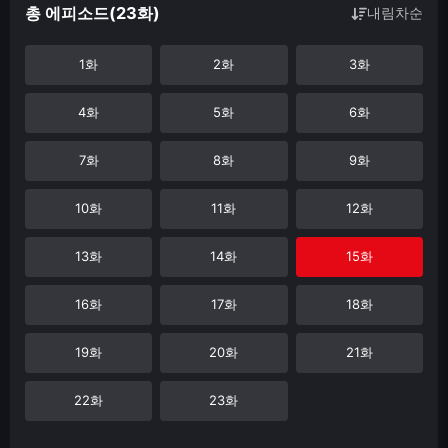
총 에피소드(23화)
내림차순
1화
2화
3화
4화
5화
6화
7화
8화
9화
10화
11화
12화
13화
14화
15화
16화
17화
18화
19화
20화
21화
22화
23화