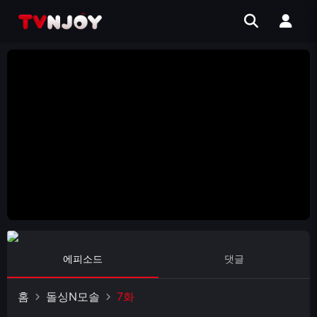
에피소드
댓글
홈
돌싱N모솔
7화