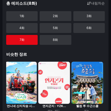
총 에피소드(8화)
내림차순
1화
2화
3화
4화
5화
6화
7화
8화
비슷한 장르
.
언니네 산지직송 시...
연지곤지 : YZK...
웰컴 투 수근스쿨
신
예능
예능
뷰티
예능