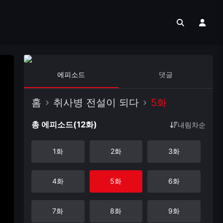
에피소드
댓글
홈
취사병 전설이 되다
5화
총 에피소드(12화)
내림차순
1화
2화
3화
4화
5화
6화
7화
8화
9화