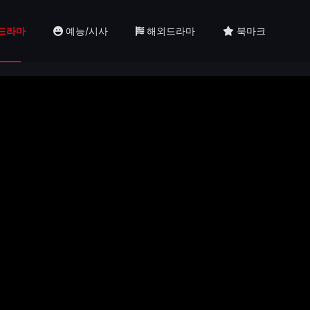
드라마
예능/시사
해외드라마
북마크