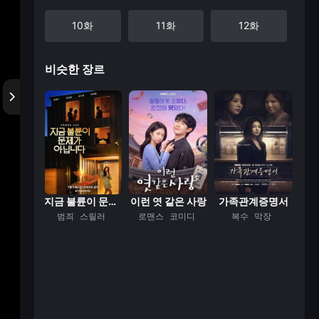
10화
11화
12화
비슷한 장르
계획4
지금 불륜이 문제가...
이런 엿 같은 사랑
가족관계증명서
음식
범죄
스릴러
로맨스
코미디
복수
막장
코