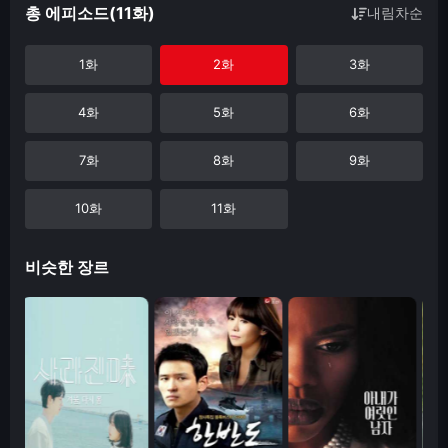
총 에피소드(11화)
내림차순
1화
2화
3화
4화
5화
6화
7화
8화
9화
10화
11화
비슷한 장르