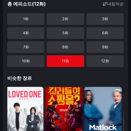
총 에피소드(12화)
내림차순
1화
2화
3화
4화
5화
6회
7화
8화
9화
10화
11화
12화
비슷한 장르