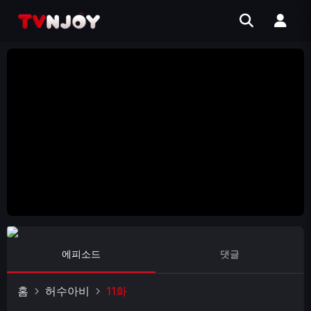
에피소드
댓글
홈
허수아비
11화