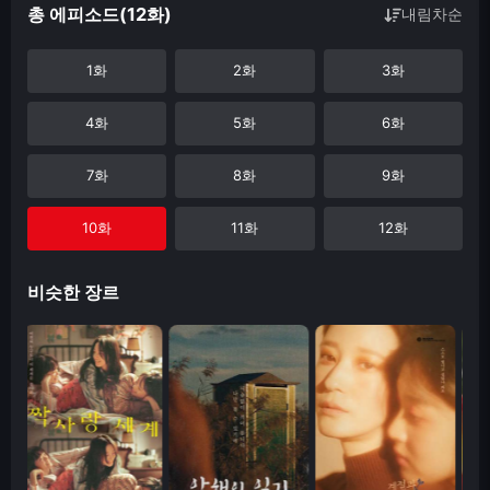
총 에피소드(12화)
내림차순
1화
2화
3화
4화
5화
6화
7화
8화
9화
10화
11화
12화
비슷한 장르