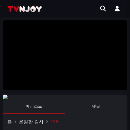
에피소드
댓글
홈
은밀한 감사
10화