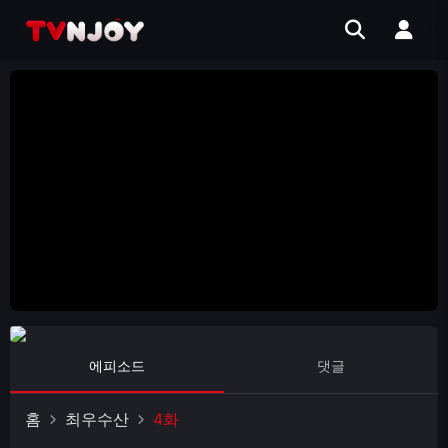
에피소드
댓글
홈
최우수산
4화