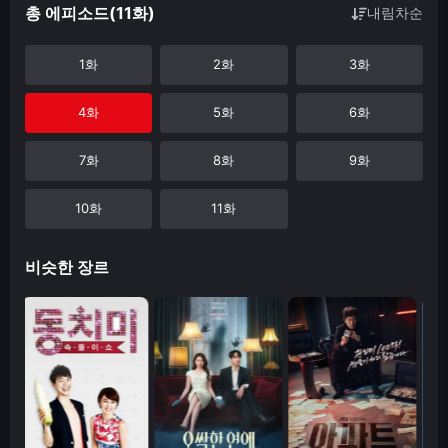
총 에피소드(11화)
내림차순
1화
2화
3화
4화
5화
6화
7화
8화
9화
10화
11화
비슷한 장르