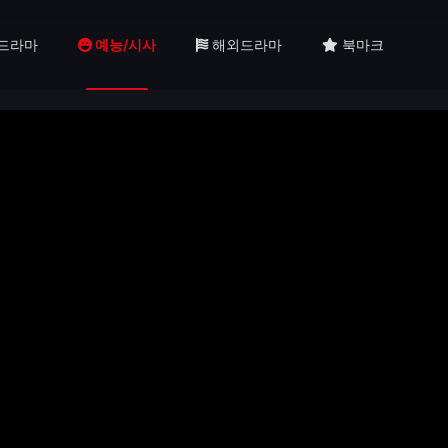
드라마
예능/시사
해외드라마
북마크