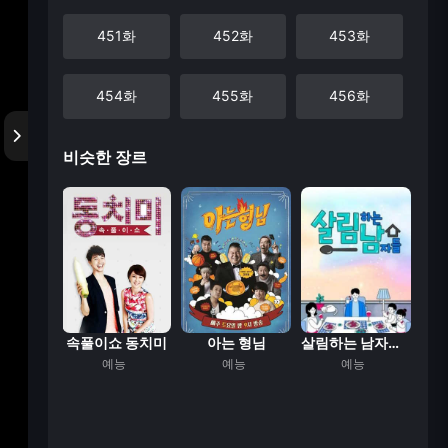
451화
452화
453화
454화
455화
456화
비슷한 장르
457화
458화
459화
460화
461화
462화
463화
464화
465화
466화
467화
468화
참견 시점
속풀이쇼 동치미
아는 형님
살림하는 남자들 시...
능
예능
예능
예능
469화
470화
471화