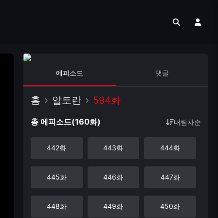
에피소드
댓글
홈
알토란
594화
총 에피소드(160화)
내림차순
442화
443화
444화
445화
446화
447화
448화
449화
450화