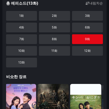
총 에피소드(13화)
내림차순
1화
2화
3화
4화
5화
6화
7화
8화
9화
10화
11화
12화
13화
비슷한 장르