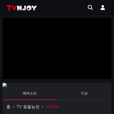
에피소드
댓글
홈
TV 동물농장
1274화