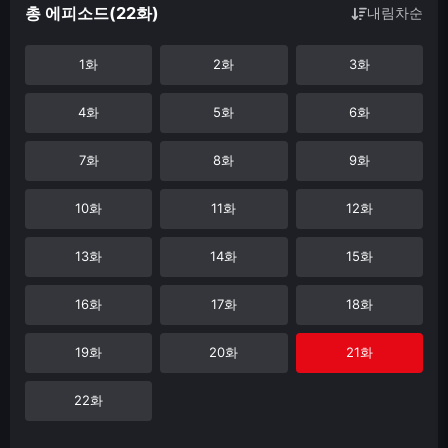
총 에피소드(22화)
내림차순
1화
2화
3화
4화
5화
6화
7화
8화
9화
10화
11화
12화
13화
14화
15화
16화
17화
18화
19화
20화
21화
22화