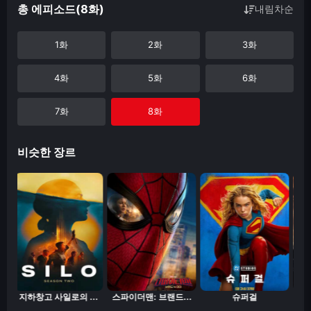
총 에피소드(8화)
내림차순
1화
2화
3화
4화
5화
6화
7화
8화
비슷한 장르
지하창고 사일로의 ...
스파이더맨: 브랜드...
슈퍼걸
마스