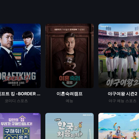
프트 킹 -BORDER ...
이혼숙려캠프
야구여왕 시즌2
코미디
스포츠
예능
야구
예능
스포츠