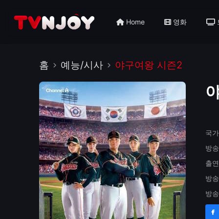
Home
영화
홈
예능/시사
야구여왕 시즌2
야
국가
방송
출연
방송
방송