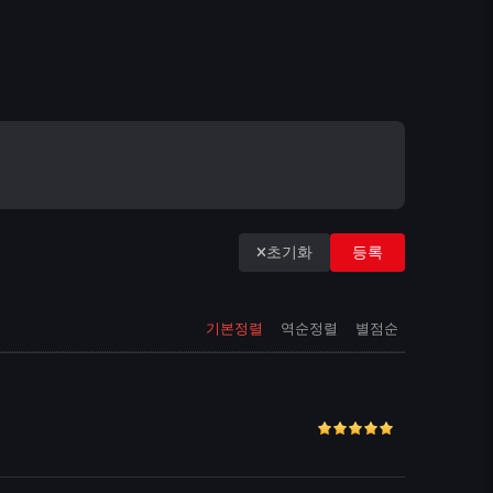
초기화
등록
기본정렬
역순정렬
별점순