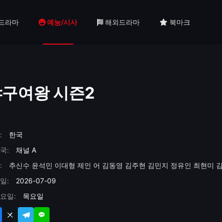
드라마
예능/시사
해외드라마
북마크
구여왕 시즌2
:
한국
국:
채널 A
:
추신수
윤석민
이대형
제인 어
김동영
김주현
김민지
정유인
최현미
일:
2026-07-09
요일:
목요일