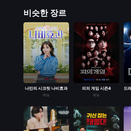
비슷한 장르
나만의 시크릿 나비효과
피의 게임 시즌4
드래
예능
예능