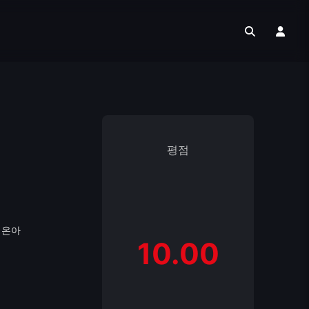
평점
김온아
10.00