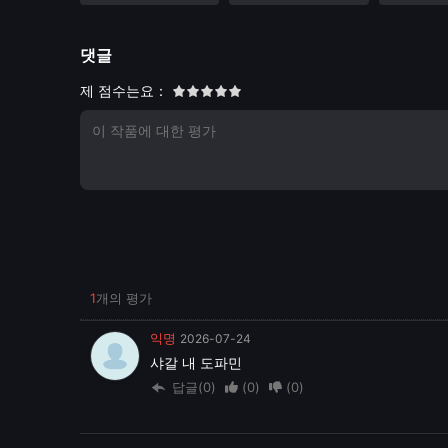
댓글
제 점수는요：
1
개의 평가
익명
2026-07-24
샤갈 내 도파민
답글(0)
(
0
)
(
0
)