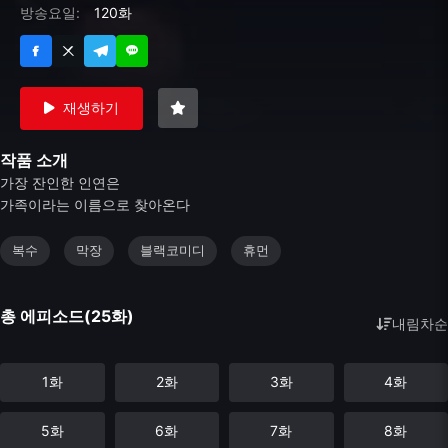
방송요일:
120화
재생하기
작품 소개
가장 잔인한 인연은
가족이라는 이름으로 찾아온다
복수
막장
블랙코미디
휴먼
총 에피소드(25화)
내림차순
1화
2화
3화
4화
5화
6화
7화
8화