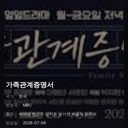
가족관계증명서
국가:
한국
방송국:
MBC
출연:
박세영
한고은
임지은
성이언
박솔라
윤희석
방송일:
2026-07-06