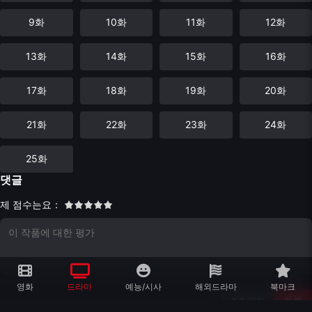
9화
10화
11화
12화
13화
14화
15화
16화
17화
18화
19화
20화
21화
22화
23화
24화
25화
댓글
제 점수는요：
영화
드라마
예능/시사
해외드라마
북마크
초기화
등록