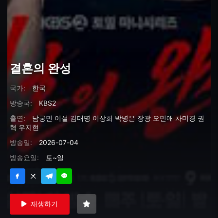
결혼의 완성
국가:
한국
방송국:
KBS2
출연:
남궁민
이설
김대명
이상희
박병은
장광
오민애
차미경
권
혁
우지현
방송일:
2026-07-04
방송요일:
토~일
재생하기