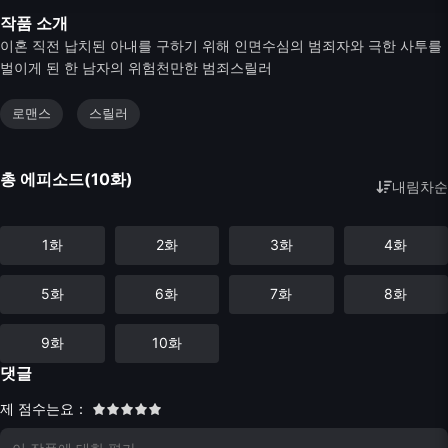
작품 소개
이혼 직전 납치된 아내를 구하기 위해 인면수심의 범죄자와 극한 사투를
벌이게 된 한 남자의 위험천만한 범죄스릴러
로맨스
스릴러
총 에피소드(10화)
내림차순
1화
2화
3화
4화
5화
6화
7화
8화
9화
10화
댓글
제 점수는요：