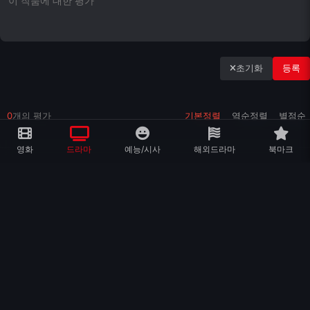
초기화
등록
0
개의 평가
기본정렬
역순정렬
별점순
영화
드라마
예능/시사
해외드라마
북마크
비슷한 장르