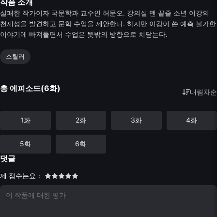
작품 소개
실패한 작가이자 국문학과 교수인 허문오. 강의실 맨 끝줄 소년 이강의
천재성을 발견하고 문학 수업을 제안한다. 하지만 이강이 쓴 예측 불가한
이야기에 빠져들면서 수업은 뜻밖의 방향으로 치닫는다.
스릴러
총 에피소드(6화)
내림차순
1화
2화
3화
4화
5화
6화
댓글
제 점수는요：