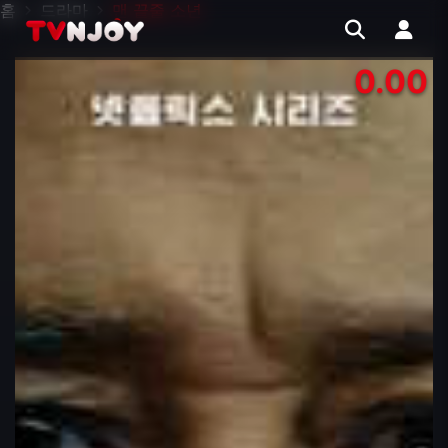
홈
드라마
맨 끝줄 소년
0.00