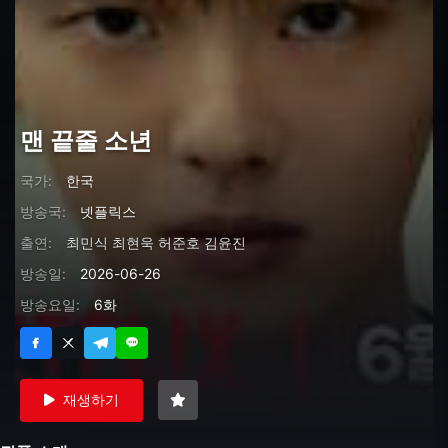
맨 끝줄 소년
국가:
한국
방송국:
넷플릭스
출연:
최민식
최현욱
허준호
김윤진
방송일:
2026-06-26
방송요일:
6화
재생하기