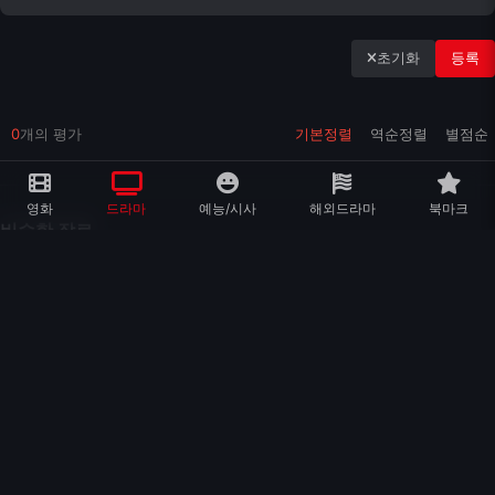
초기화
등록
0
개의 평가
기본정렬
역순정렬
별점순
영화
드라마
예능/시사
해외드라마
북마크
비슷한 장르
눈동자
라스트 하우스
악행의 일기