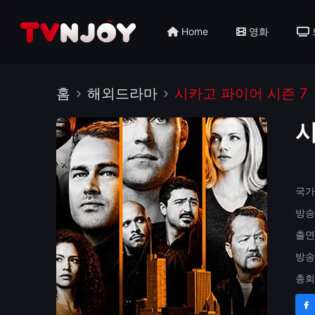
Home
영화
홈
해외드라마
시카고 파이어 시즌 7
시
국가
방송
출연
방송
총회