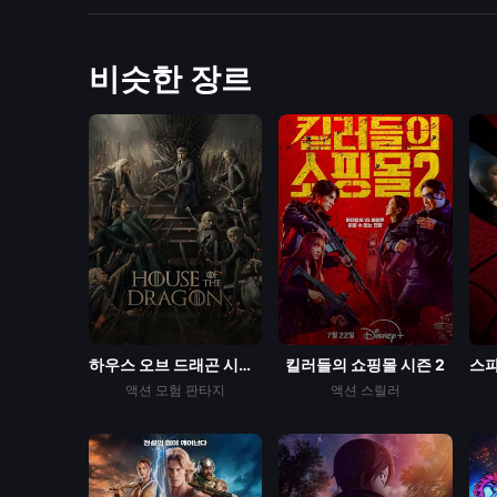
비슷한 장르
하우스 오브 드래곤 시즌3
킬러들의 쇼핑몰 시즌 2
액션
모험
판타지
액션
스릴러