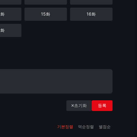
4화
15화
16화
2화
초기화
등록
기본정렬
역순정렬
별점순