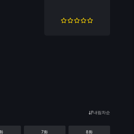
내림차순
화
7화
8화