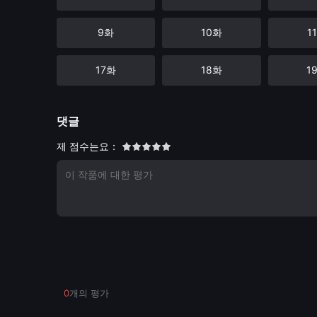
9화
10화
1
17화
18화
1
댓글
제 점수는요：
0
개의 평가