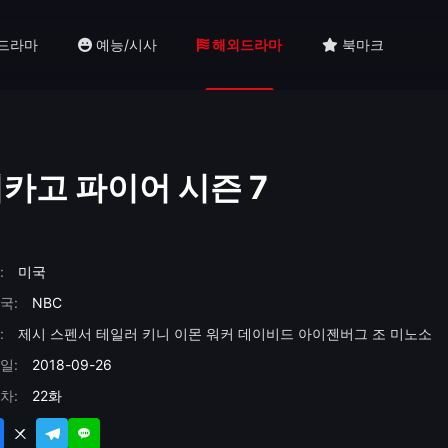
드라마
예능/시사
해외드라마
북마크
카고 파이어 시즌 7
:
미국
국:
NBC
:
제시 스펜서
테일러 키니
이몬 워커
데이비드 아이젠버그
조 미노소
일:
2018-09-26
차:
22화