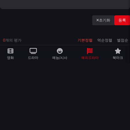
초기화
등록
0
개의 평가
기본정렬
역순정렬
별점순
영화
드라마
예능/시사
해외드라마
북마크
비슷한 장르