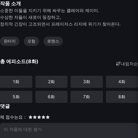
작품 소개
소중한 이들을 지키기 위해 싸우는 클레어와 제이미.
수상한 자들이 새로이 등장하고,
정치적 긴장이 고조되면서 프레이저스 리지에 위기가 찾아온다.
판타지
모험
로맨스
총 에피소드(8화)
내림차순
1화
2화
3화
4화
5화
6화
7화
8화
댓글
제 점수는요：