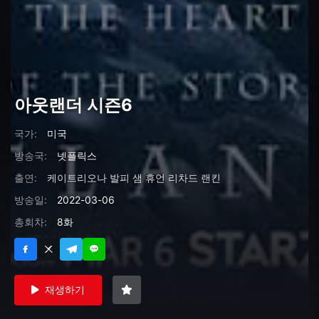
아웃랜더 시즌6
국가:
미국
방송국:
넷플릭스
출연:
케이트리오나 발피
샘 휴언
리차드 랜킨
방송일:
2022-03-06
총회차:
8화
재생하기