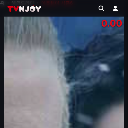
홈
해외드라마
아웃랜더 시즌6
0.00