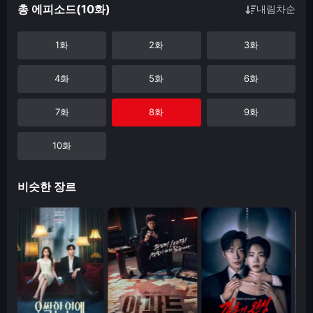
총 에피소드(10화)
내림차순
1화
2화
3화
4화
5화
6화
7화
8화
9화
10화
비슷한 장르